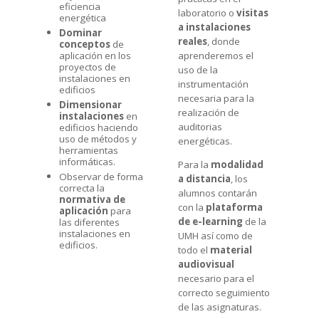
eficiencia
laboratorio o
visitas
energética
a instalaciones
Dominar
reales
, donde
conceptos
de
aplicación en los
aprenderemos el
proyectos de
uso de la
instalaciones en
instrumentación
edificios
necesaria para la
Dimensionar
realización de
instalaciones
en
auditorias
edificios haciendo
uso de métodos y
energéticas.
herramientas
informáticas.
Para la
modalidad
Observar de forma
a distancia
, los
correcta la
alumnos contarán
normativa de
con la
plataforma
aplicación
para
de e-learning
de la
las diferentes
instalaciones en
UMH así como de
edificios.
todo el
material
audiovisual
necesario para el
correcto seguimiento
de las asignaturas.